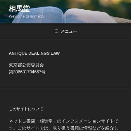
コ
相馬堂
ン
Welcome to somado!
テ
ン
ツ
メニュー
へ
ス
キ
ANTIQUE DEALINGS LAW
ッ
東京都公安委員会
プ
第306631704667号
このサイトについて
ネット古書店「相馬堂」のインフォメーションサイトで
す。このサイトでは、取り扱う書籍の情報などを紹介し